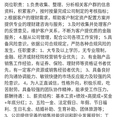
岗位职责：1.负责收集、整理、分析相关客户群的信息
资料，积累客户，按时按量完成公司制定的考核指标；
2.根据客户的理财需求，帮助客户制定资产配置方案并
提供专业的理财建咨询与服务； 3.及时收集并处理客户
的反馈意见，维护客户关系，不断为客户提优质的金融
服务； 4.服从公司管理，配合公司各项工作安排； 5.具
备风险意识，依据公司合规规定，严防各种合规风险的
发生。任职要求：1、大专及以上学历，无专业限制，
金融、经济或财经院校营销专业优先； 2、有金融产品
销售工作经验，有证券、保险、理财师等资格证书者优
先，有一定客户资源或销售经验者优先； 3、具备良好
的沟通协调能力、敏锐快捷的市场反应能力及较强的风
险意识， 4，为人正直诚信，性格外向，积极乐观，吃
苦耐劳。具备较强的团队协作精神，能承受工作压力。
薪酬待遇：1、薪资结构：基本工资+绩效+高提成+奖金
+年底分红；2、五险一金、法定假日、年假、节日福
利、生日礼金、结婚补助、生育补助、团体旅游等；
3、公司提供完善的销售技能培训和职业发展规划；工